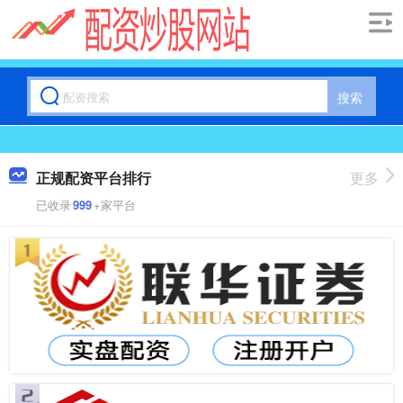
搜索
正规配资平台排行
更多
已收录
999
+家平台