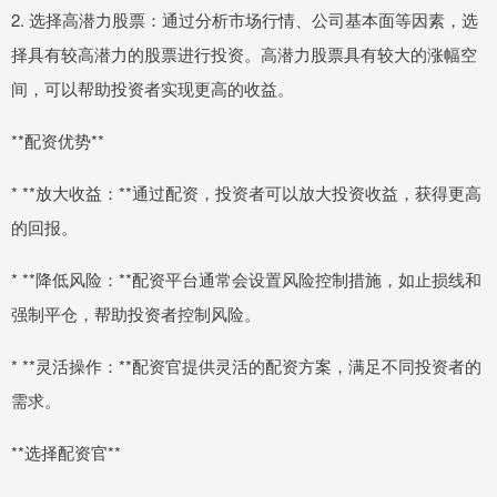
2. 选择高潜力股票：通过分析市场行情、公司基本面等因素，选
择具有较高潜力的股票进行投资。高潜力股票具有较大的涨幅空
间，可以帮助投资者实现更高的收益。
**配资优势**
* **放大收益：**通过配资，投资者可以放大投资收益，获得更高
的回报。
* **降低风险：**配资平台通常会设置风险控制措施，如止损线和
强制平仓，帮助投资者控制风险。
* **灵活操作：**配资官提供灵活的配资方案，满足不同投资者的
需求。
**选择配资官**