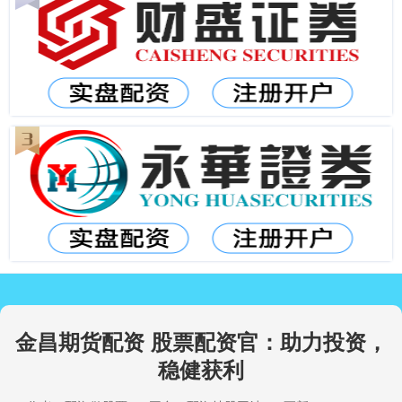
金昌期货配资 股票配资官：助力投资，
稳健获利