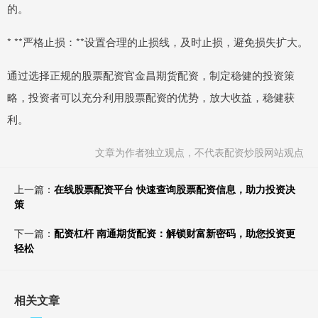
的。
* **严格止损：**设置合理的止损线，及时止损，避免损失扩大。
通过选择正规的股票配资官金昌期货配资，制定稳健的投资策
略，投资者可以充分利用股票配资的优势，放大收益，稳健获
利。
文章为作者独立观点，不代表配资炒股网站观点
上一篇：
在线股票配资平台 快速查询股票配资信息，助力投资决
策
下一篇：
配资杠杆 南通期货配资：解锁财富新密码，助您投资更
轻松
相关文章