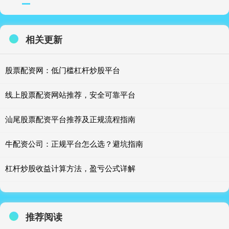
相关更新
股票配资网：低门槛杠杆炒股平台
线上股票配资网站推荐，安全可靠平台
汕尾股票配资平台推荐及正规流程指南
牛配资公司：正规平台怎么选？避坑指南
杠杆炒股收益计算方法，盈亏公式详解
推荐阅读