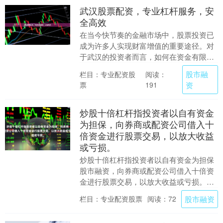
武汉股票配资，专业杠杆服务，安
全高效
在当今快节奏的金融市场中，股票投资已
成为许多人实现财富增值的重要途径。对
于武汉的投资者而言，如何在资金有限的
情况下抓住市场机遇，成为亟待解决的问
股市融
栏目：专业配资股
阅读：
题。**武汉股票....
票
资
191
炒股十倍杠杆指投资者以自有资金
为担保，向券商或配资公司借入十
倍资金进行股票交易，以放大收益
或亏损。
炒股十倍杠杆指投资者以自有资金为担保
股市融资，向券商或配资公司借入十倍资
金进行股票交易，以放大收益或亏损。这
种投资方式近年来在市场上引起了广泛关
股市融资
栏目：专业配资股票
阅读：72
注，尤其受到追求....