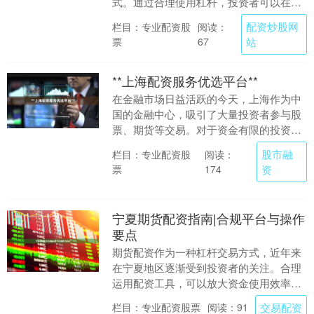
式。通过合理使用杠杆，投资者可以在资
金有限的情况下放大收益。然而，面对市
配资炒股网
栏目：专业配资股
阅读：
面上众多的线上股票....
票
站
67
**上海配资服务优选平台**
在金融市场日益活跃的今天，上海作为中
国的金融中心，吸引了大量投资者参与股
票、期货等交易。对于资金有限的投资者
而言，配资服务成为放大收益的重要工
股市融
栏目：专业配资股
阅读：
具。然而，面对市场....
票
资
174
宁夏期货配资指南|合规平台与操作
要点
期货配资作为一种杠杆交易方式，近年来
在宁夏地区逐渐受到投资者的关注。合理
运用配资工具，可以放大资金使用效率，
但同时也伴随着相应的风险。本文将围绕
交易配资
栏目：专业配资股票
阅读：91
宁夏地区期货配资....