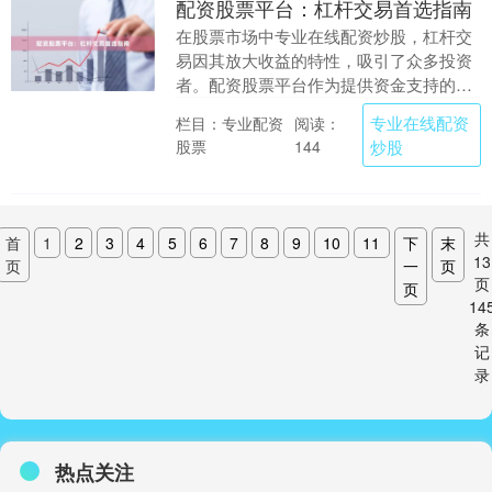
配资股票平台：杠杆交易首选指南
在股票市场中专业在线配资炒股，杠杆交
易因其放大收益的特性，吸引了众多投资
者。配资股票平台作为提供资金支持的工
具，已成为短线交易者和资金有限投资者
专业在线配资
栏目：专业配资
阅读：
的重要选择。本文....
股票
炒股
144
共
首
1
2
3
4
5
6
7
8
9
10
11
下
末
13
页
一
页
页
页
14
条
记
录
热点关注