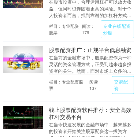
在股市投资中，合理运用杠杆可以放大收
益，但同时也伴随着更高的风险。对于个
人投资者而言，找到靠谱的加杠杆方式至
关重要。本文将详细介绍三种主流且相对
专业在线配资
栏目：专业配资
阅读：
安全的加杠杆方法....
股票
炒股
179
股票配资推广：正规平台低息融资
在当前的金融市场中，股票配资作为一种
灵活的资金管理方式，正受到越来越多投
资者的关注。然而，面对市场上众多的配
资平台，如何选择一家正规、安全且利率
交易配
栏目：专业配资股
阅读：
合理的机构，成为....
票
资
137
线上股票配资软件推荐：安全高效
杠杆交易平台
在当今快速发展的金融市场中，越来越多
的投资者开始关注股票配资这一投资方