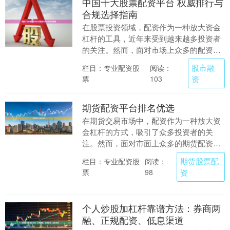
中国十大股票配资平台 权威排行与
合规选择指南
在股票投资领域，配资作为一种放大资金
杠杆的工具，近年来受到越来越多投资者
的关注。然而，面对市场上众多的配资平
台，如何选择安全、合规的平台成为投资
股市融
栏目：专业配资股
阅读：
者面临的首要问题....
票
资
103
期货配资平台排名优选
在期货交易市场中，配资作为一种放大资
金杠杆的方式，吸引了众多投资者的关
注。然而，面对市面上众多的期货配资平
台期货股票配资，如何选择一家安全、合
期货股票配
栏目：专业配资股
阅读：
规、服务优质的平台....
票
资
98
个人炒股加杠杆靠谱方法：券商两
融、正规配资、低息渠道