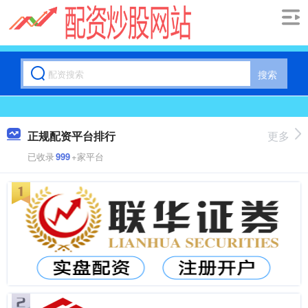
搜索
正规配资平台排行
更多
已收录
999
+家平台