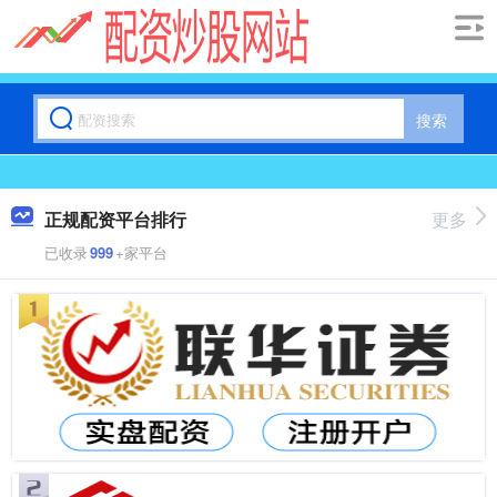
搜索
正规配资平台排行
更多
已收录
999
+家平台