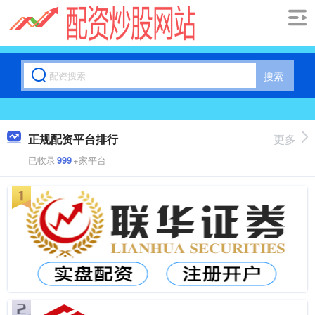
搜索
正规配资平台排行
更多
已收录
999
+家平台